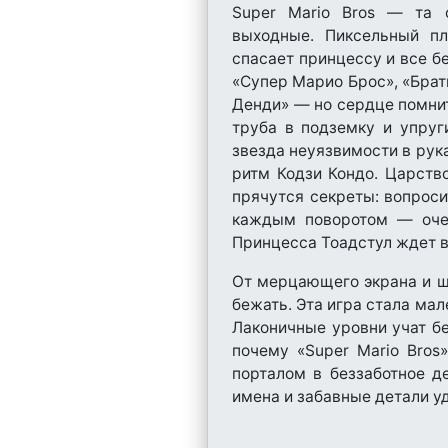
Super Mario Bros — та с
выходные. Пиксельный пл
спасает принцессу и все бе
«Супер Марио Брос», «Брат
Денди» — но сердце помнит
труба в подземку и упруг
звезда неуязвимости в рук
ритм Кодзи Кондо. Царств
прячутся секреты: вопроси
каждым поворотом — очер
Принцесса Тоадстул ждет в
От мерцающего экрана и ще
бежать. Эта игра стала мал
Лаконичные уровни учат бе
почему «Super Mario Bro
порталом в беззаботное д
имена и забавные детали у