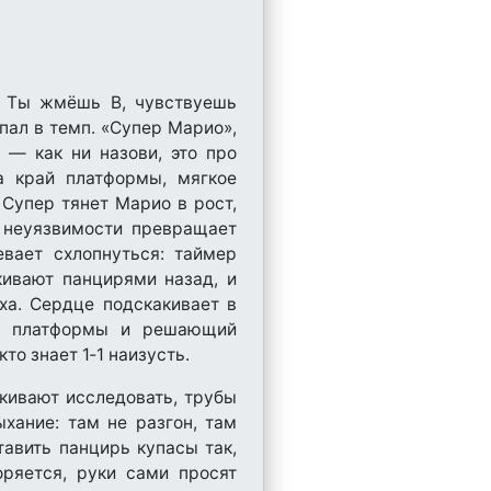
. Ты жмёшь B, чувствуешь
пал в темп. «Супер Марио»,
 — как ни назови, это про
а край платформы, мягкое
 Супер тянет Марио в рост,
а неуязвимости превращает
евает схлопнуться: таймер
кивают панцирями назад, и
а. Сердце подскакивает в
ые платформы и решающий
то знает 1‑1 наизусть.
лкивают исследовать, трубы
хание: там не разгон, там
тавить панцирь купасы так,
оряется, руки сами просят