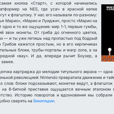
амая кнопка «Старт», с которой начинались
атформер на NES, где усач в красной кепке
гут к флагштоку. У нас его называли по‑разному:
ья Марио», «Марио и Луиджи», просто «Марио на
 одно и то же ощущение: мир 1‑1, первые гумбы,
ий звон монеты. От гриба до огненного цветка,
ах — и ты уже летишь над пропастью под бодрый
о Грибов кажется простым, но в его кирпичиках
тельные блоки, трубы‑порталы и warp zone, а за
едной «вау». И да, впереди рычит Боузер, а
 замке.
лчка картриджа до мелодии титульного экрана — одна 
енькой революцией: Nintendo превратила движение и тай
з слов: блоки подсказывают, монетки ведут, а флагшток 
s» на 8‑битной приставке ощущается вечным эталоном
етство. Историю поворотов и вдохновения мы собрал
добно сверять на
Википедии
.