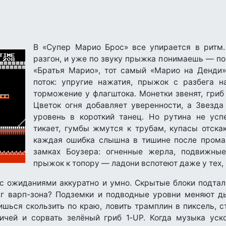
В «Супер Марио Брос» все упирается в ритм
разгон, и уже по звуку прыжка понимаешь — по
«Братья Марио», тот самый «Марио на Денди»
поток: упругие нажатия, прыжок с разбега н
торможение у флагштока. Монетки звенят, гриб
Цветок огня добавляет уверенности, а Звезд
уровень в короткий танец. Но рутина не усп
тикает, гумбы жмутся к трубам, купасы отска
каждая ошибка слышна в тишине после промах
замках Боузера: огненные жерла, подвижн
прыжок к топору — ладони вспотеют даже у тех, к
т с ожиданиями аккуратно и умно. Скрытые блоки подта
уг варп-зона? Подземки и подводные уровни меняют ды
ишься скользить по краю, ловить трамплин в пиксель, с
ичей и сорвать зелёный гриб 1‑UP. Когда музыка уск