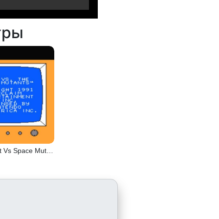
гры
Simpsons Bart Vs Space Mutants