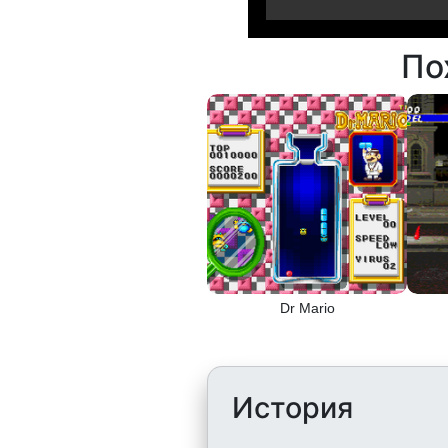
По
Dr Mario
История