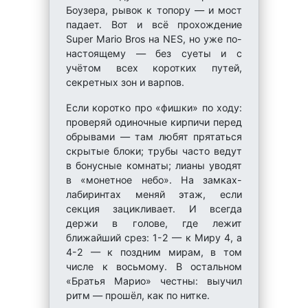
Боузера, рывок к топору — и мост
падает. Вот и всё прохождение
Super Mario Bros на NES, но уже по-
настоящему — без суеты и с
учётом всех коротких путей,
секретных зон и варпов.
Если коротко про «фишки» по ходу:
проверяй одиночные кирпичи перед
обрывами — там любят прятаться
скрытые блоки; трубы часто ведут
в бонусные комнаты; лианы уводят
в «монетное небо». На замках-
лабиринтах меняй этаж, если
секция зацикливает. И всегда
держи в голове, где лежит
ближайший срез: 1-2 — к Миру 4, а
4-2 — к поздним мирам, в том
числе к восьмому. В остальном
«Братья Марио» честны: выучил
ритм — прошёл, как по нитке.