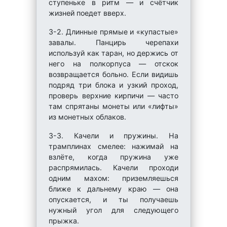
ступеньке в ритм — и счётчик
жизней поедет вверх.
3-2. Длинные прямые и «купастые»
завалы. Панцирь черепахи
используй как таран, но держись от
него на полкорпуса — отскок
возвращается больно. Если видишь
подряд три блока и узкий проход,
проверь верхние кирпичи — часто
там спрятаны монеты или «лифты»
из монетных облаков.
3-3. Качели и пружины. На
трамплинах смелее: нажимай на
взлёте, когда пружина уже
распрямилась. Качели проходи
одним махом: приземляешься
ближе к дальнему краю — она
опускается, и ты получаешь
нужный угол для следующего
прыжка.