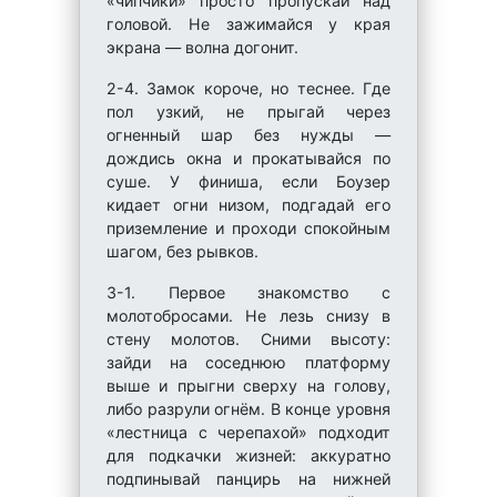
«чипчики» просто пропускай над
головой. Не зажимайся у края
экрана — волна догонит.
2-4. Замок короче, но теснее. Где
пол узкий, не прыгай через
огненный шар без нужды —
дождись окна и прокатывайся по
суше. У финиша, если Боузер
кидает огни низом, подгадай его
приземление и проходи спокойным
шагом, без рывков.
3-1. Первое знакомство с
молотобросами. Не лезь снизу в
стену молотов. Сними высоту:
зайди на соседнюю платформу
выше и прыгни сверху на голову,
либо разрули огнём. В конце уровня
«лестница с черепахой» подходит
для подкачки жизней: аккуратно
подпинывай панцирь на нижней