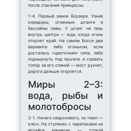
после спасения принцессы.
1-4. Первый замок Боузера. Узкие
коридоры, огненные штанги и
бассейны лавы. У штанг не лезь
внутрь центра — жди, когда огонь
откроет край. На самом Боссе два
варианта: либо огоньком, если
досталась «цветочная» сила, либо
поднырнуть под прыжок и сорвать
топор за его спиной — мост рухнет,
дорога дальше откроется.
Миры 2–3:
вода, рыбы и
молотобросы
2-1. Ничего сверхнового, но темп —
ключ. На ступенях с черепахами не
играйся мячиком — толкай