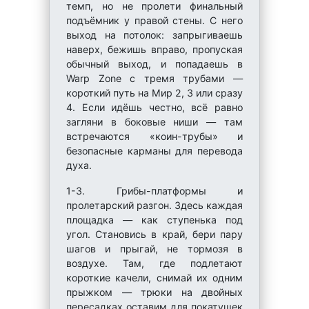
темп, но не пролети финальный
подъёмник у правой стены. С него
выход на потолок: запрыгиваешь
наверх, бежишь вправо, пропуская
обычный выход, и попадаешь в
Warp Zone с тремя трубами —
короткий путь на Мир 2, 3 или сразу
4. Если идёшь честно, всё равно
загляни в боковые ниши — там
встречаются «коин-трубы» и
безопасные карманы для перевода
духа.
1-3. Грибы-платформы и
пролетарский разгон. Здесь каждая
площадка — как ступенька под
угол. Становись в край, бери пару
шагов и прыгай, не тормозя в
воздухе. Там, где подлетают
короткие качели, снимай их одним
прыжком — трюки на двойных
пересадках оставим для покатушек