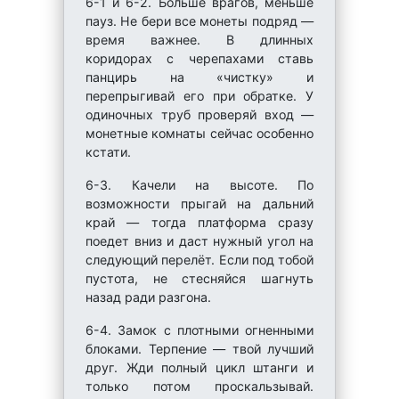
6-1 и 6-2. Больше врагов, меньше
пауз. Не бери все монеты подряд —
время важнее. В длинных
коридорах с черепахами ставь
панцирь на «чистку» и
перепрыгивай его при обратке. У
одиночных труб проверяй вход —
монетные комнаты сейчас особенно
кстати.
6-3. Качели на высоте. По
возможности прыгай на дальний
край — тогда платформа сразу
поедет вниз и даст нужный угол на
следующий перелёт. Если под тобой
пустота, не стесняйся шагнуть
назад ради разгона.
6-4. Замок с плотными огненными
блоками. Терпение — твой лучший
друг. Жди полный цикл штанги и
только потом проскальзывай.